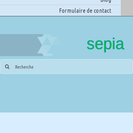
Formulaire de contact
sepia
Search
for: