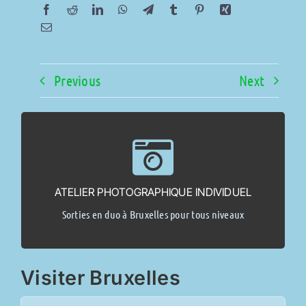
Previous
Next
> Demande d’info <
convenir (2 pers. max).
ATELIER PHOTOGRAPHIQUE INDIVIDUEL
Sur base d’un endroit repéré dans le blog, date à
Sorties en duo à Bruxelles pour tous niveaux
Dès 125,00 €
Visiter Bruxelles
Search