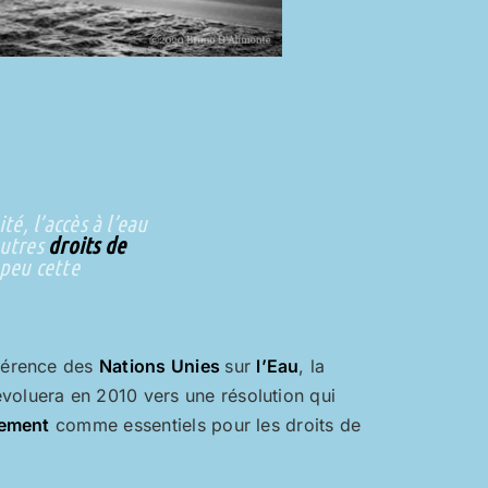
é, l’accès à l’eau
autres
droits de
 peu cette
nférence des
Nations Unies
sur
l’Eau
, la
voluera en 2010 vers une résolution qui
sement
comme essentiels pour les droits de