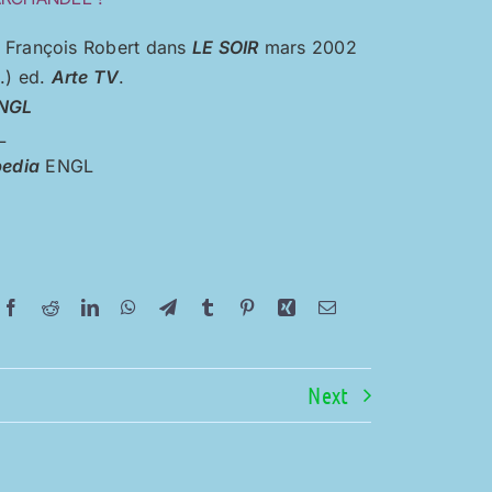
e François Robert dans
LE SOIR
mars 2002
.) ed.
Arte TV
.
ENGL
L
pedia
ENGL
Next