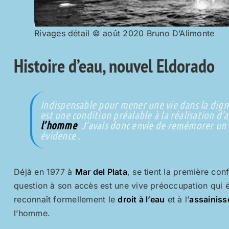
Rivages détail © août 2020 Bruno D’Alimonte
Histoire d’eau, nouvel Eldorado
Indispensable pour mener une vie dans la dignit
est une condition préalable à la réalisation d’
l’homme
. J’avais donc envie de remémorer un
évidence .
Déjà en 1977 à
Mar del Plata
, se tient la première co
question à son accès est une vive préoccupation qui é
reconnaît formellement le
droit à l’eau
et à l’
assainis
l’homme.