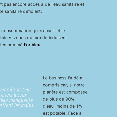
t pas encore accès à de l’eau sanitaire et
 sanitaire déficient.
 consommation qui s’ensuit et le
taines zones du monde induisent
 bien nommé
l’or bleu
.
Le business l’a déjà
compris car, si notre
mains du secteur
planète est composée
ermiers locaux
 l’eau manquante
de plus de 90%
rottent les mains.
d’eau, moins de 1%
est potable. Face à