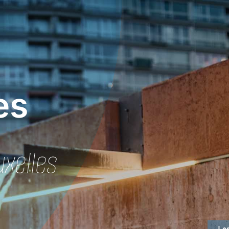
es
xelles
Les