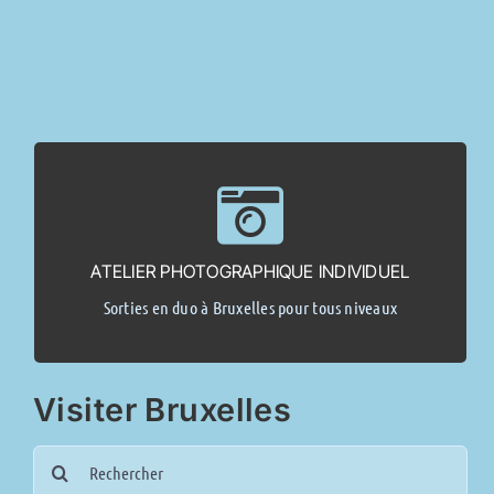
> Demande d’info <
(2 pers. max).
ATELIER PHOTOGRAPHIQUE INDIVIDUEL
Sur base d’un endroit repéré dans le blog, date à convenir
Sorties en duo à Bruxelles pour tous niveaux
Dès 125,00 €
Visiter Bruxelles
Search
for: