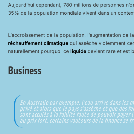
Aujourd’hui cependant, 780 millions de personnes n’on
35% de la population mondiale vivent dans un contexte
L’accroissement de la population, l’augmentation de la
réchauffement climatique
qui assèche violemment cer
naturellement pourquoi ce
liquide
devient rare et est
Business
En Australie par exemple, l’eau arrive dans les 
privé et alors que le pays s’assèche et que des f
sont acculés à la faillite faute de pouvoir payer
au prix fort, certains vautours de la finance se f