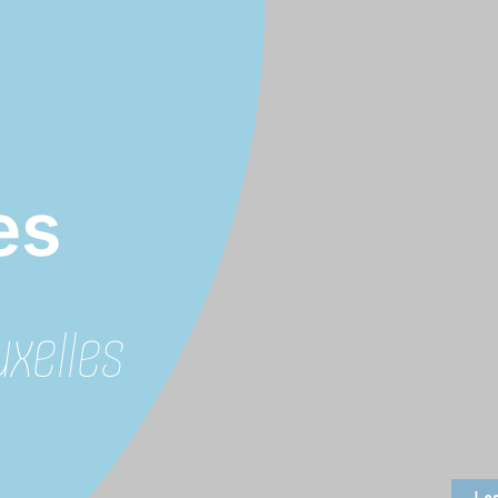
es
xelles
Les