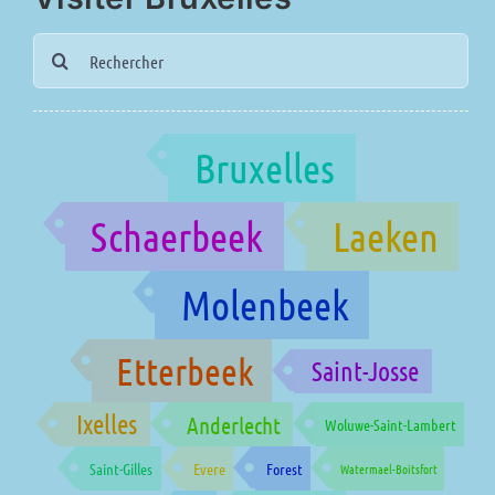
Search
for:
Bruxelles
Schaerbeek
Laeken
Molenbeek
Etterbeek
Saint-Josse
Ixelles
Anderlecht
Woluwe-Saint-Lambert
Saint-Gilles
Evere
Forest
Watermael-Boitsfort