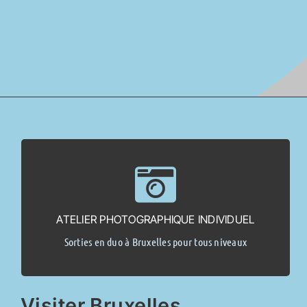
> Demande d’info <
(2 pers. max).
ATELIER PHOTOGRAPHIQUE INDIVIDUEL
Sur base d’un endroit repéré dans le blog, date à convenir
Sorties en duo à Bruxelles pour tous niveaux
Dès 125,00 €
Visiter Bruxelles