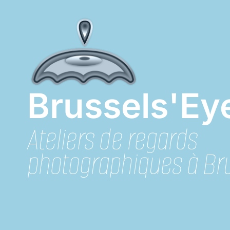
Skip
to
content
Brussels'Ey
Ateliers de regards
photographiques à Bru