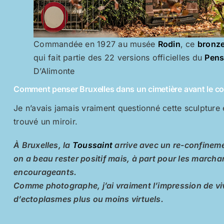
Commandée en 1927 au musée
Rodin
, ce
bronz
qui fait partie des 22 versions officielles du
Pens
D’Alimonte
Comment penser Bruxelles dans un cimetière avant le c
Je n’avais jamais vraiment questionné cette sculpture
trouvé un miroir.
À Bruxelles, la
Toussaint
arrive avec un re-confinem
on a beau rester positif mais, à part pour les march
encourageants.
Comme photographe, j’ai vraiment l’impression de v
d’ectoplasmes plus ou moins virtuels.