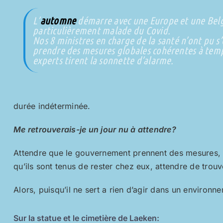
L’
automne
démarre avec une Europe et une Bel
particulièrement malade du Covid.
Nos 8 ministres en charge de la santé n’ont pu 
prendre des mesures globales cohérentes à temp
experts tirent la sonnette d’alarme.
durée indéterminée.
Me retrouverais-je un jour nu à attendre?
Attendre que le gouvernement prennent des mesures, at
qu’ils sont tenus de rester chez eux, attendre de trou
Alors, puisqu’il ne sert a rien d’agir dans un environne
Sur la statue et le cimetière de Laeken: