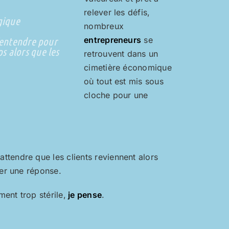
relever les défis,
gique
nombreux
s’entendre pour
entrepreneurs
se
s alors que les
retrouvent dans un
cimetière économique
où tout est mis sous
cloche pour une
tendre que les clients reviennent alors
ver une réponse.
ment trop stérile,
je pense
.