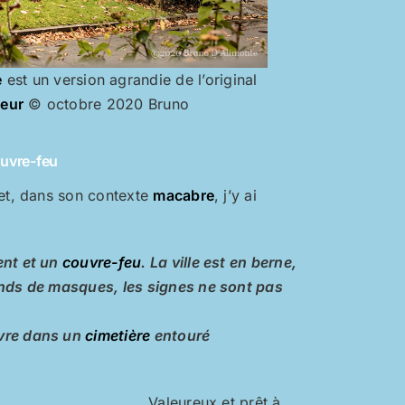
e
est un version agrandie de l’original
eur
© octobre 2020 Bruno
ouvre-feu
 et, dans son contexte
macabre
, j’y ai
ent et un
couvre-feu
. La ville est en berne,
ands de masques, les signes ne sont pas
ivre dans un
cimetière
entouré
Valeureux et prêt à