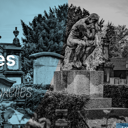
es
xelles
Les