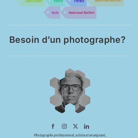
Saint-Gilles
Evere
Forest
Watermael-Boitsfort
Uccle
Watermael-Boitfort
Besoin d’un photographe?
Photographe professionnel, artiste et enseignant,