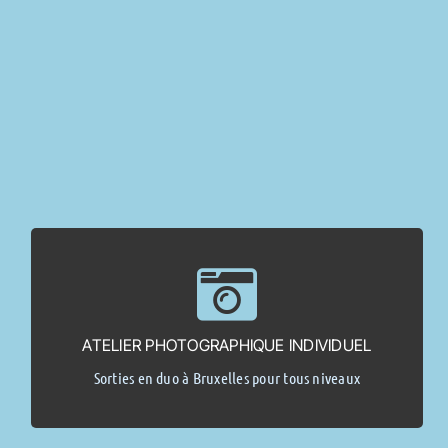
> Demande d’info <
(2 pers. max).
ATELIER PHOTOGRAPHIQUE INDIVIDUEL
Sur base d’un endroit repéré dans le blog, date à convenir
Sorties en duo à Bruxelles pour tous niveaux
Dès 125,00 €