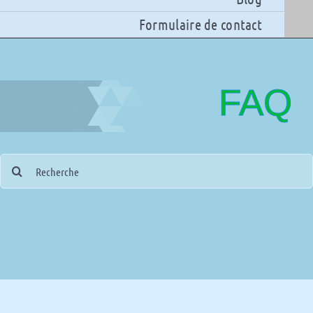
Formulaire de contact
FAQ
Search
for: